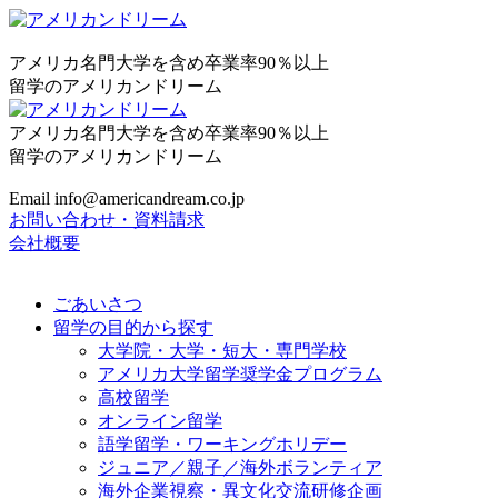
アメリカ名門大学を含め卒業率90％以上
留学のアメリカンドリーム
アメリカ名門大学を含め卒業率90％以上
留学のアメリカンドリーム
Email info@americandream.co.jp
お問い合わせ・資料請求
会社概要
ごあいさつ
留学の目的から探す
大学院・大学・短大・専門学校
アメリカ大学留学奨学金プログラム
高校留学
オンライン留学
語学留学・ワーキングホリデー
ジュニア／親子／海外ボランティア
海外企業視察・異文化交流研修企画