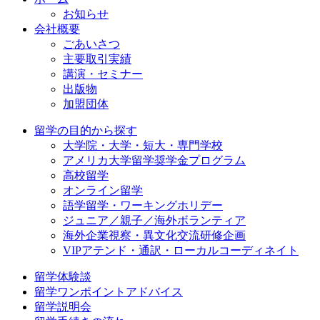
お知らせ
会社概要
ごあいさつ
主要取引実績
講演・セミナー
出版物
加盟団体
留学の目的から探す
大学院・大学・短大・専門学校
アメリカ大学留学奨学金プログラム
高校留学
オンライン留学
語学留学・ワーキングホリデー
ジュニア／親子／海外ボランティア
海外企業視察・異文化交流研修企画
VIPアテンド・通訳・ローカルコーディネイト
留学体験談
留学ワンポイントアドバイス
留学説明会