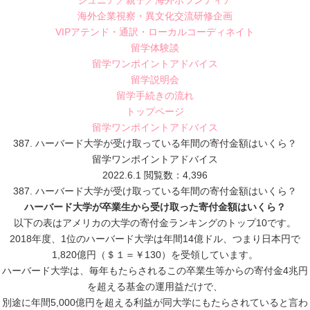
ジュニア／親子／海外ボランティア
海外企業視察・異文化交流研修企画
VIPアテンド・通訳・ローカルコーディネイト
留学体験談
留学ワンポイントアドバイス
留学説明会
留学手続きの流れ
トップページ
留学ワンポイントアドバイス
387. ハーバード大学が受け取っている年間の寄付金額はいくら？
留学ワンポイントアドバイス
2022.6.1
閲覧数：4,396
387. ハーバード大学が受け取っている年間の寄付金額はいくら？
ハーバード大学が卒業生から受け取った寄付金額はいくら？
以下の表はアメリカの大学の寄付金ランキングのトップ10です。
2018年度、1位のハーバード大学は年間14億ドル、つまり日本円で
1,820億円（＄１＝￥130）を受領しています。
ハーバード大学は、毎年もたらされるこの卒業生等からの寄付金4兆円
を超える基金の運用益だけで、
別途に年間5,000億円を超える利益が同大学にもたらされていると言わ